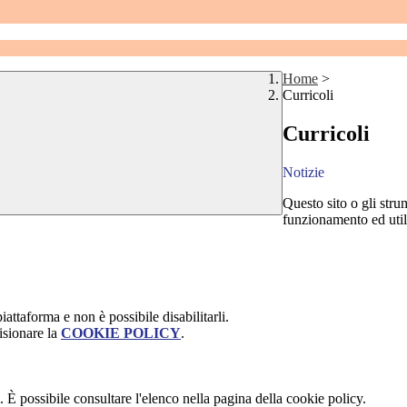
Home
>
Curricoli
Curricoli
Notizie
Questo sito o gli stru
funzionamento ed utili 
attaforma e non è possibile disabilitarli.
isionare la
COOKIE POLICY
.
 È possibile consultare l'elenco nella pagina della cookie policy.