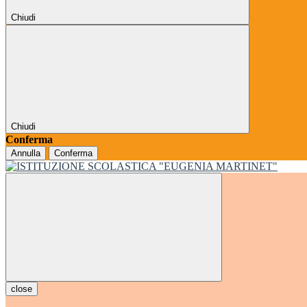
Chiudi
Chiudi
Conferma
Annulla
Conferma
close