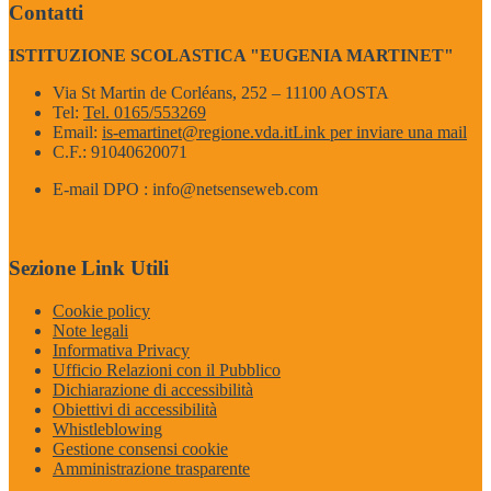
Contatti
ISTITUZIONE SCOLASTICA "EUGENIA MARTINET"
Via St Martin de Corléans, 252 – 11100 AOSTA
Tel:
Tel. 0165/553269
Email:
is-emartinet@regione.vda.it
Link per inviare una mail
C.F.: 91040620071
E-mail DPO : info@netsenseweb.com
Sezione Link Utili
Cookie policy
Note legali
Informativa Privacy
Ufficio Relazioni con il Pubblico
Dichiarazione di accessibilità
Obiettivi di accessibilità
Whistleblowing
Gestione consensi cookie
Amministrazione trasparente