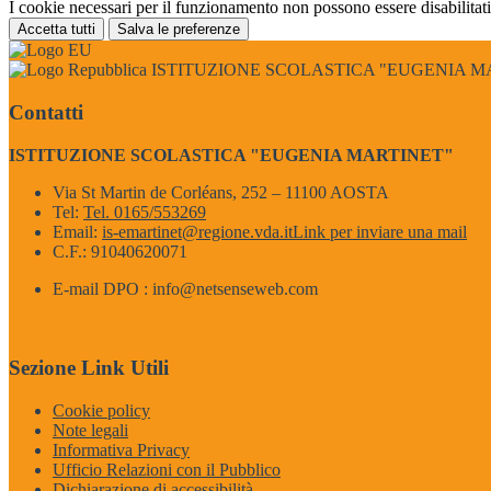
I cookie necessari per il funzionamento non possono essere disabilitati.
Accetta tutti
Salva le preferenze
ISTITUZIONE SCOLASTICA "EUGENIA M
Contatti
ISTITUZIONE SCOLASTICA "EUGENIA MARTINET"
Via St Martin de Corléans, 252 – 11100 AOSTA
Tel:
Tel. 0165/553269
Email:
is-emartinet@regione.vda.it
Link per inviare una mail
C.F.: 91040620071
E-mail DPO : info@netsenseweb.com
Sezione Link Utili
Cookie policy
Note legali
Informativa Privacy
Ufficio Relazioni con il Pubblico
Dichiarazione di accessibilità