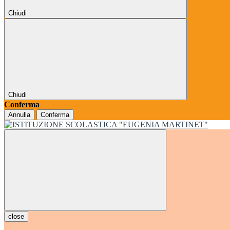
Chiudi
Chiudi
Conferma
Annulla
Conferma
close