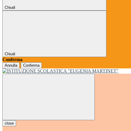
Chiudi
Chiudi
Conferma
Annulla
Conferma
close