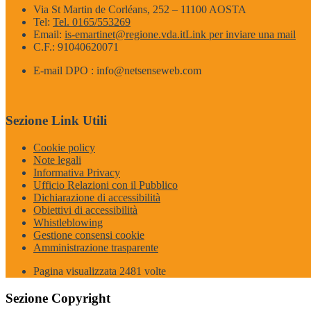
Via St Martin de Corléans, 252 – 11100 AOSTA
Tel:
Tel. 0165/553269
Email:
is-emartinet@regione.vda.it
Link per inviare una mail
C.F.: 91040620071
E-mail DPO : info@netsenseweb.com
Sezione Link Utili
Cookie policy
Note legali
Informativa Privacy
Ufficio Relazioni con il Pubblico
Dichiarazione di accessibilità
Obiettivi di accessibilità
Whistleblowing
Gestione consensi cookie
Amministrazione trasparente
Pagina visualizzata
2481
volte
Sezione Copyright