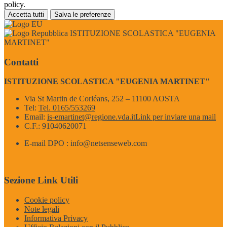
policy.
Accetta tutti
Salva le preferenze
ISTITUZIONE SCOLASTICA "EUGENIA
MARTINET"
Contatti
ISTITUZIONE SCOLASTICA "EUGENIA MARTINET"
Via St Martin de Corléans, 252 – 11100 AOSTA
Tel:
Tel. 0165/553269
Email:
is-emartinet@regione.vda.it
Link per inviare una mail
C.F.: 91040620071
E-mail DPO : info@netsenseweb.com
Sezione Link Utili
Cookie policy
Note legali
Informativa Privacy