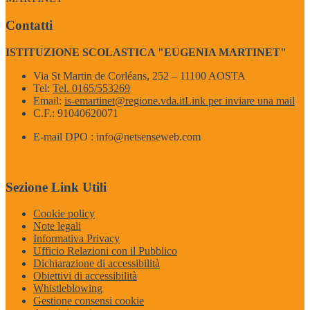
Contatti
ISTITUZIONE SCOLASTICA "EUGENIA MARTINET"
Via St Martin de Corléans, 252 – 11100 AOSTA
Tel:
Tel. 0165/553269
Email:
is-emartinet@regione.vda.it
Link per inviare una mail
C.F.: 91040620071
E-mail DPO : info@netsenseweb.com
Sezione Link Utili
Cookie policy
Note legali
Informativa Privacy
Ufficio Relazioni con il Pubblico
Dichiarazione di accessibilità
Obiettivi di accessibilità
Whistleblowing
Gestione consensi cookie