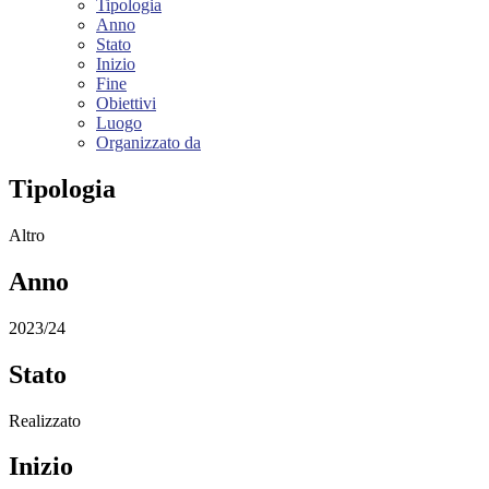
Tipologia
Anno
Stato
Inizio
Fine
Obiettivi
Luogo
Organizzato da
Tipologia
Altro
Anno
2023/24
Stato
Realizzato
Inizio