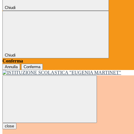
Chiudi
Chiudi
Conferma
Annulla
Conferma
close