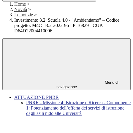
Home
>
Novità
>
Le notizie
>
Investimento 3.2: Scuola 4.0 - "Ambientiamo" – Codice
progetto: M4C1I3.2-2022-961-P-16829 - CUP:
D64D22004410006
Menu di
navigazione
ATTUAZIONE PNRR
PNRR - Missione 4: Istruzione e Ricerca - Componente
1: Potenziamento dell’offerta dei servizi di istruzione:
dagli asili nido alle Università