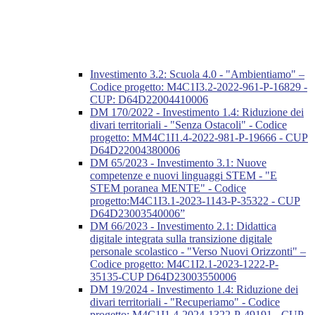
Investimento 3.2: Scuola 4.0 - "Ambientiamo" –
Codice progetto: M4C1I3.2-2022-961-P-16829 -
CUP: D64D22004410006
DM 170/2022 - Investimento 1.4: Riduzione dei
divari territoriali - "Senza Ostacoli" - Codice
progetto: MM4C1I1.4-2022-981-P-19666 - CUP
D64D22004380006
DM 65/2023 - Investimento 3.1: Nuove
competenze e nuovi linguaggi STEM - "E
STEM poranea MENTE" - Codice
progetto:M4C1I3.1-2023-1143-P-35322 - CUP
D64D23003540006”
DM 66/2023 - Investimento 2.1: Didattica
digitale integrata sulla transizione digitale
personale scolastico - "Verso Nuovi Orizzonti" –
Codice progetto: M4C1I2.1-2023-1222-P-
35135-CUP D64D23003550006
DM 19/2024 - Investimento 1.4: Riduzione dei
divari territoriali - "Recuperiamo" - Codice
progetto: M4C1I1.4-2024-1322-P-49191 - CUP