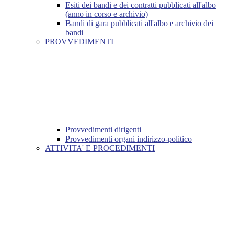
Esiti dei bandi e dei contratti pubblicati all'albo
(anno in corso e archivio)
Bandi di gara pubblicati all'albo e archivio dei
bandi
PROVVEDIMENTI
Provvedimenti dirigenti
Provvedimenti organi indirizzo-politico
ATTIVITA' E PROCEDIMENTI