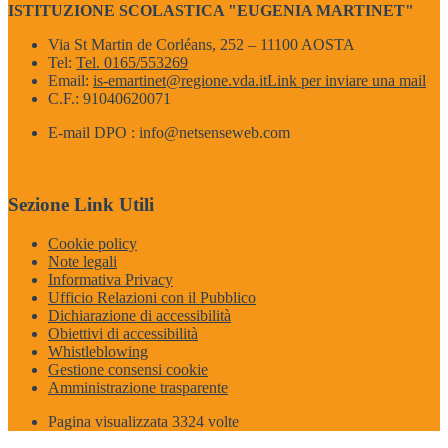
ISTITUZIONE SCOLASTICA "EUGENIA MARTINET"
Via St Martin de Corléans, 252 – 11100 AOSTA
Tel:
Tel. 0165/553269
Email:
is-emartinet@regione.vda.it
Link per inviare una mail
C.F.: 91040620071
E-mail DPO : info@netsenseweb.com
Sezione Link Utili
Cookie policy
Note legali
Informativa Privacy
Ufficio Relazioni con il Pubblico
Dichiarazione di accessibilità
Obiettivi di accessibilità
Whistleblowing
Gestione consensi cookie
Amministrazione trasparente
Pagina visualizzata
3324
volte