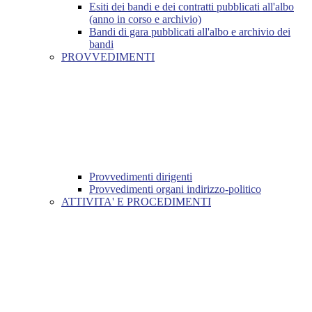
Esiti dei bandi e dei contratti pubblicati all'albo
(anno in corso e archivio)
Bandi di gara pubblicati all'albo e archivio dei
bandi
PROVVEDIMENTI
Provvedimenti dirigenti
Provvedimenti organi indirizzo-politico
ATTIVITA' E PROCEDIMENTI