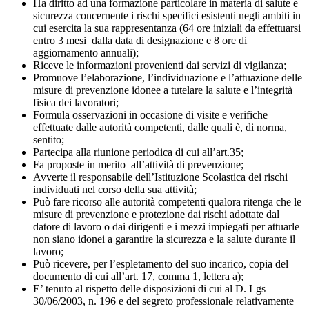
Ha diritto ad una formazione particolare in materia di salute e
sicurezza concernente i rischi specifici esistenti negli ambiti in
cui esercita la sua rappresentanza (64 ore iniziali da effettuarsi
entro 3 mesi dalla data di designazione e 8 ore di
aggiornamento annuali);
Riceve le informazioni provenienti dai servizi di vigilanza;
Promuove l’elaborazione, l’individuazione e l’attuazione delle
misure di prevenzione idonee a tutelare la salute e l’integrità
fisica dei lavoratori;
Formula osservazioni in occasione di visite e verifiche
effettuate dalle autorità competenti, dalle quali è, di norma,
sentito;
Partecipa alla riunione periodica di cui all’art.35;
Fa proposte in merito all’attività di prevenzione;
Avverte il responsabile dell’Istituzione Scolastica dei rischi
individuati nel corso della sua attività;
Può fare ricorso alle autorità competenti qualora ritenga che le
misure di prevenzione e protezione dai rischi adottate dal
datore di lavoro o dai dirigenti e i mezzi impiegati per attuarle
non siano idonei a garantire la sicurezza e la salute durante il
lavoro;
Può ricevere, per l’espletamento del suo incarico, copia del
documento di cui all’art. 17, comma 1, lettera a);
E’ tenuto al rispetto delle disposizioni di cui al D. Lgs
30/06/2003, n. 196 e del segreto professionale relativamente