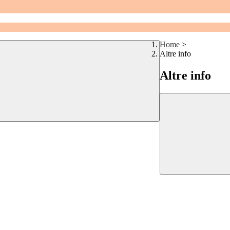
Home
>
Altre info
Altre info