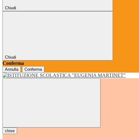
Chiudi
Chiudi
Conferma
Annulla
Conferma
close