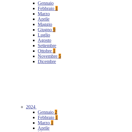
Gennaio
Febbraio
1
Marzo
Aprile
Maggio
Giugno
9
Luglio
Agosto
Settembre
Ottobre
1
Novembre
5
Dicembre
2024
Gennaio
2
Febbraio
1
Marzo
1
Aprile