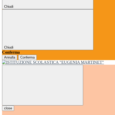
Chiudi
Chiudi
Conferma
Annulla
Conferma
close