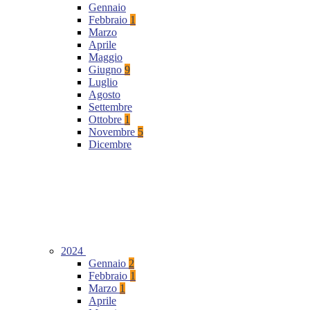
Gennaio
Febbraio
1
Marzo
Aprile
Maggio
Giugno
9
Luglio
Agosto
Settembre
Ottobre
1
Novembre
5
Dicembre
2024
Gennaio
2
Febbraio
1
Marzo
1
Aprile