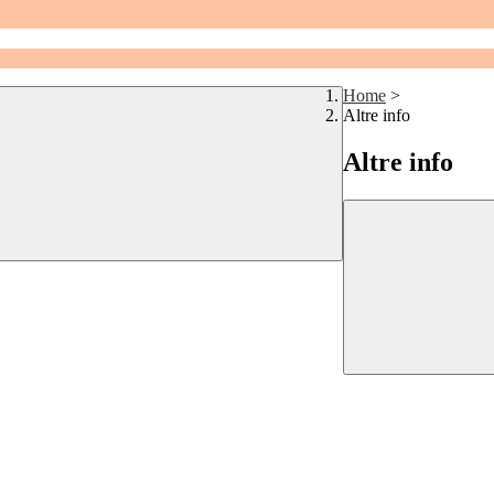
Home
>
Altre info
Altre info