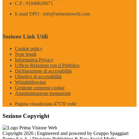
C.F.: 91040620071
E-mail DPO : info@netsenseweb.com
Sezione Link Utili
Cookie policy
Note legali
Informativa Privacy
Ufficio Relazioni con il Pubblico
Dichiarazione di accessibilità
Obiettivi di accessibilità
Whistleblowing
Gestione consensi cookie
Amministrazione trasparente
Pagina visualizzata
47570
volte
Sezione Copyright
Copyright 2026 | Engineered and powered by Gruppo Spaggiari
Parma S.p.A. | Divisione Publishing & New Social Media